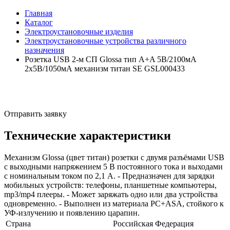
Главная
Каталог
Электроустановочные изделия
Электроустановочные устройства различного
назначения
Розетка USB 2-м СП Glossa тип A+A 5В/2100мА
2х5В/1050мА механизм титан SE GSL000433
Отправить заявку
Технические характеристики
Механизм Glossa (цвет титан) розетки с двумя разъёмами USB
с выходными напряжением 5 В постоянного тока и выходами
с номинальным током по 2,1 А. - Предназначен для зарядки
мобильных устройств: телефоны, планшетные компьютеры,
mp3/mp4 плееры. - Может заряжать одно или два устройства
одновременно. - Выполнен из материала PС+ASA, стойкого к
УФ-излучению и появлению царапин.
Страна
Российская Федерация