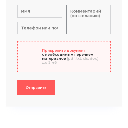
Прикрепите документ
с необходимым перечнем
материалов
(pdf, txt, xls, doc)
до 2 мб
Отправить