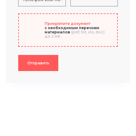
Прикрепите документ
с необходимым перечнем
материалов
(pdf, txt, xls, doc)
до 2 мб
Отправить