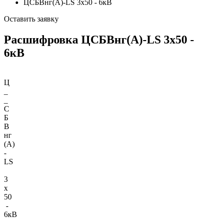
ЦСБВнг(А)-LS 3х50 - 6кВ
Оставить заявку
Расшифровка ЦСБВнг(А)-LS 3х50 -
6кВ
Ц
_
_
С
Б
В
нг
(A)
-
LS
3
х
50
-
6кВ