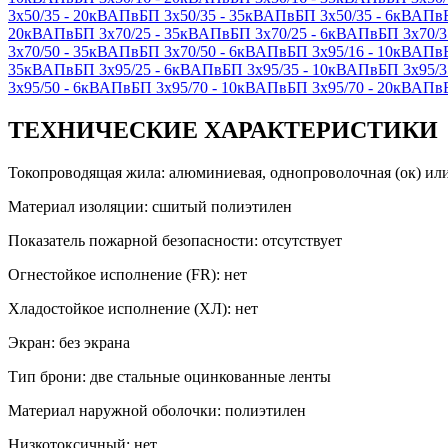
3х50/35 - 20кВ
АПвБП 3х50/35 - 35кВ
АПвБП 3х50/35 - 6кВ
АПвБ
20кВ
АПвБП 3х70/25 - 35кВ
АПвБП 3х70/25 - 6кВ
АПвБП 3х70/35
3х70/50 - 35кВ
АПвБП 3х70/50 - 6кВ
АПвБП 3х95/16 - 10кВ
АПвБ
35кВ
АПвБП 3х95/25 - 6кВ
АПвБП 3х95/35 - 10кВ
АПвБП 3х95/35
3х95/50 - 6кВ
АПвБП 3х95/70 - 10кВ
АПвБП 3х95/70 - 20кВ
АПвБ
ТЕХНИЧЕСКИЕ ХАРАКТЕРИСТИКИ
Токопроводящая жила: алюминиевая, однопроволочная (ок) или
Материал изоляции: сшитый полиэтилен
Показатель пожарной безопасности: отсутствует
Огнестойкое исполнение (FR): нет
Хладостойкое исполнение (ХЛ): нет
Экран: без экрана
Тип брони: две стальные оцинкованные ленты
Материал наружной оболочки: полиэтилен
Низкотоксичный: нет