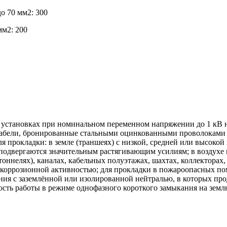
о 70 мм2: 300
мм2: 200
 установках при номинальном переменном напряжении до 1 кВ н
абели, бронированные стальными оцинкованными проволоками п
ля прокладки: в земле (траншеях) с низкой, средней или высоко
 подвергаются значительным растягивающим усилиям; в воздухе
тоннелях), каналах, кабельных полуэтажах, шахтах, коллектора
 коррозионной активностью; для прокладки в пожароопасных по
ния с заземлённой или изолированной нейтралью, в которых пр
сть работы в режиме однофазного короткого замыкания на землю