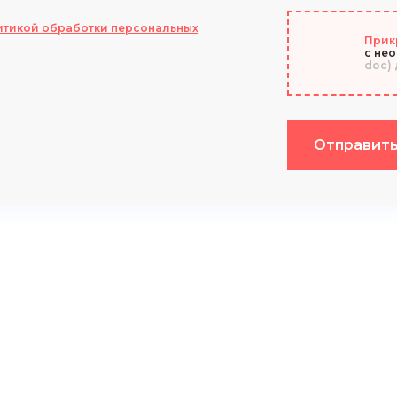
итикой обработки персональных
Прик
с не
doc) 
Отправит