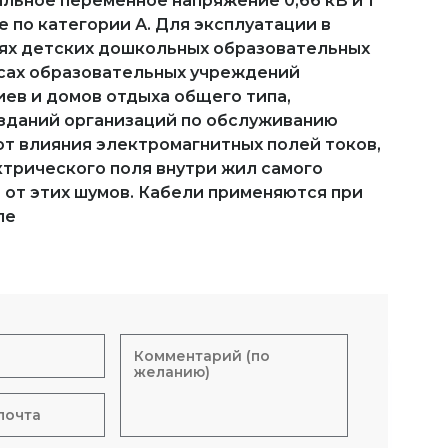
льное переменное напряжение 0,66 кВ и 1
 по категории А. Для эксплуатации в
ниях детских дошкольных образовательных
усах образовательных учреждений
иев и домов отдыха общего типа,
, зданий организаций по обслуживанию
от влияния электромагнитных полей токов,
ктрического поля внутри жил самого
 от этих шумов. Кабели применяются при
ле