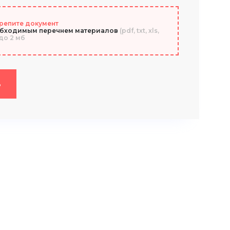
репите документ
обходимым перечнем материалов
(pdf, txt, xls,
до 2 мб
ь