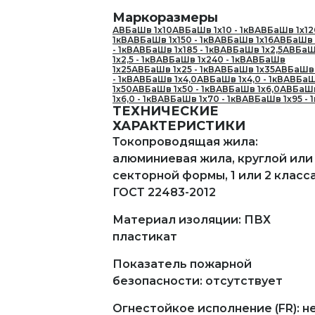
Маркоразмеры
АВБаШв 1х10
АВБаШв 1х10 - 1кВ
АВБаШв 1х12
1кВ
АВБаШв 1х150 - 1кВ
АВБаШв 1х16
АВБаШв 
- 1кВ
АВБаШв 1х185 - 1кВ
АВБаШв 1х2,5
АВБа
1х2,5 - 1кВ
АВБаШв 1х240 - 1кВ
АВБаШв
1х25
АВБаШв 1х25 - 1кВ
АВБаШв 1х35
АВБаШв 
- 1кВ
АВБаШв 1х4,0
АВБаШв 1х4,0 - 1кВ
АВБа
1х50
АВБаШв 1х50 - 1кВ
АВБаШв 1х6,0
АВБаШ
1х6,0 - 1кВ
АВБаШв 1х70 - 1кВ
АВБаШв 1х95 - 
ТЕХНИЧЕСКИЕ
ХАРАКТЕРИСТИКИ
Токопроводящая жила:
алюминиевая жила, круглой или
секторной формы, 1 или 2 класс
ГОСТ 22483-2012
Материал изоляции: ПВХ
пластикат
Показатель пожарной
безопасности: отсутствует
Огнестойкое исполнение (FR): н