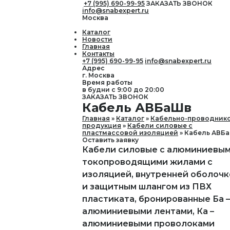
+7 (995) 690-99-95
ЗАКАЗАТЬ ЗВОНОК
info@snabexpert.ru
Москва
Каталог
Новости
Главная
Контакты
+7 (995) 690-99-95
info@snabexpert.ru
Адрес
г. Москва
Время работы
в будни с 9:00 до 20:00
ЗАКАЗАТЬ ЗВОНОК
Кабель АВБаШв
Главная
Каталог
Кабельно-проводник
продукция
Кабели силовые с
пластмассовой изоляцией
Кабель АВБ
Оставить заявку
Кабели силовые с алюминиевы
токопроводящими жилами с
изоляцией, внутренней оболоч
и защитным шлангом из ПВХ
пластиката, бронированные Ба –
алюминиевыми лентами, Ка –
алюминиевыми проволоками