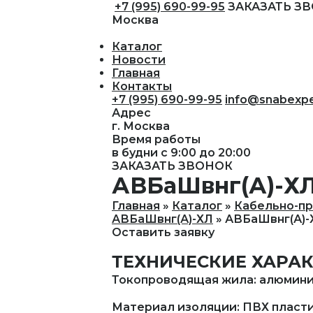
+7 (995) 690-99-95
ЗАКАЗАТЬ З
Москва
Каталог
Новости
Главная
Контакты
+7 (995) 690-99-95
info@snabexpe
Адрес
г. Москва
Время работы
в будни с 9:00 до 20:00
ЗАКАЗАТЬ ЗВОНОК
АВБаШвнг(А)-ХЛ 
Главная
Каталог
Кабельно-пр
АВБаШвнг(А)-ХЛ
АВБаШвнг(А)-Х
Оставить заявку
ТЕХНИЧЕСКИЕ ХАРА
Токопроводящая жила: алюминиев
Материал изоляции: ПВХ пласт