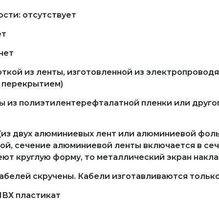
сти: отсутствует
ет
нет
откой из ленты, изготовленной из электропровод
с перекрытием)
ы из полиэтилентерефталатной пленки или друго
(из двух алюминиевых лент или алюминиевой фол
й, сечение алюминиевой ленты включается в сеч
т круглую форму, то металлический экран накла
кабелей скручены. Кабели изготавливаются толь
ПВХ пластикат