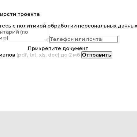
мости проекта
тесь с
политикой обработки персональных данны
Прикрепите документ
риалов
(pdf, txt, xls, doc) до 2 мб
Отправить