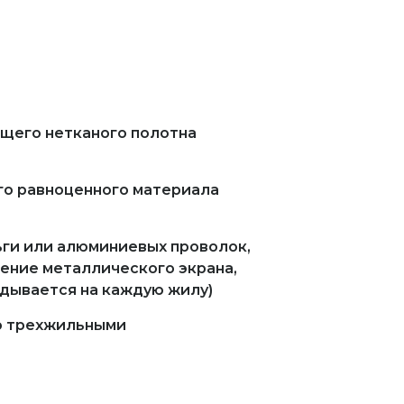
ящего нетканого полотна
го равноценного материала
ьги или алюминиевых проволок,
ение металлического экрана,
дывается на каждую жилу)
ко трехжильными