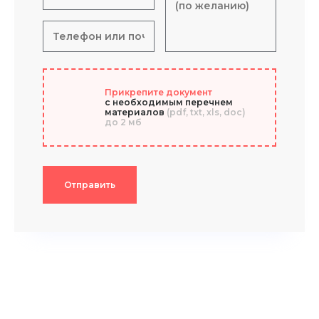
Прикрепите документ
с необходимым перечнем
материалов
(pdf, txt, xls, doc)
до 2 мб
Отправить