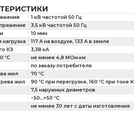
КТЕРИСТИКИ
ряжение
1 кВ частотой 50 Гц
апряжение
3,5 кВ частотой 50 Гц
и
10 мин
 нагрузка
117 А на воздухе, 133 А в земле
го КЗ
3,38 кА
0 °C
не менее 4,8 МОм·км
по заказу потребителя
ева жил
70 °C
грева жил
90 °C при перегрузке, 160 °C при токе 
7,5 наружных диаметров
−50...+50 °C
не менее 30 лет с даты изготовления