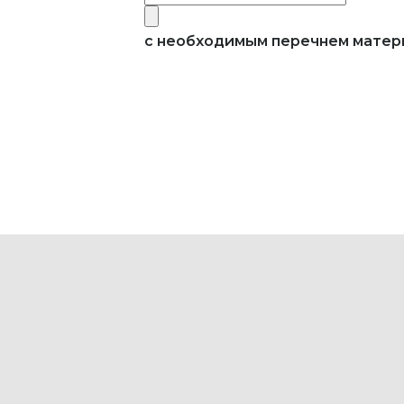
с необходимым перечнем мате
АДРЕС
г. Москва
ВРЕМЯ РАБОТЫ
в будни с 9:00 до 20:00
+7 (995) 690-99-95
info@snabexpert.ru
Copyright 2019-2025 ООО «ТехС