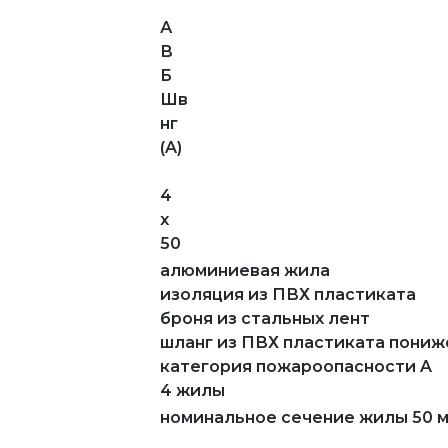
А
В
Б
Шв
нг
(A)
4
х
50
алюминиевая жила
изоляция из ПВХ пластиката
броня из стальных лент
шланг из ПВХ пластиката пони
категория пожароопасности A
4 жилы
номинальное сечение жилы 50 