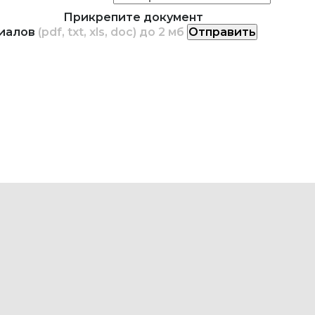
Прикрепите документ
риалов
(pdf, txt, xls, doc) до 2 мб
Отправить
набЭксперт». Комплектация объектов промышленн