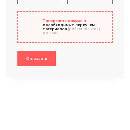
Прикрепите документ
с необходимым перечнем
материалов
(pdf, txt, xls, doc)
до 2 мб
Отправить