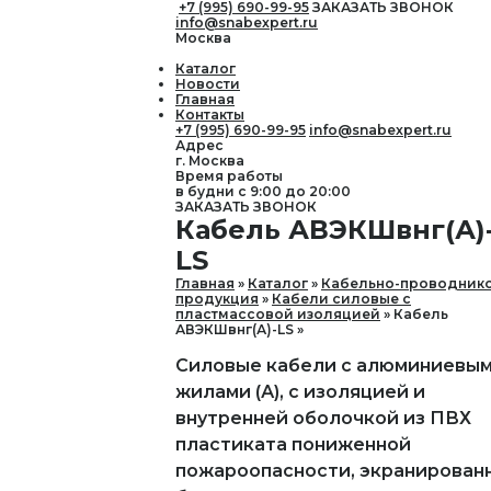
+7 (995) 690-99-95
ЗАКАЗАТЬ ЗВОНОК
info@snabexpert.ru
Москва
Каталог
Новости
Главная
Контакты
+7 (995) 690-99-95
info@snabexpert.ru
Адрес
г. Москва
Время работы
в будни с 9:00 до 20:00
ЗАКАЗАТЬ ЗВОНОК
Кабель АВЭКШвнг(А)
LS
Главная
Каталог
Кабельно-проводник
продукция
Кабели силовые с
пластмассовой изоляцией
Кабель
АВЭКШвнг(А)-LS
Силовые кабели с алюминиевы
жилами (А), с изоляцией и
внутренней оболочкой из ПВХ
пластиката пониженной
пожароопасности, экранирован