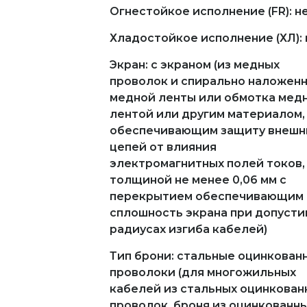
Огнестойкое исполнение (FR): н
Хладостойкое исполнение (ХЛ): 
Экран: с экраном (из медных
проволок и спирально наложен
медной ленты или обмотка мед
лентой или другим материалом,
обеспечивающим защиту внешн
цепей от влияния
электромагнитных полей токов,
толщиной не менее 0,06 мм с
перекрытием обеспечивающим
сплошность экрана при допуст
радиусах изгиба кабелей)
Тип брони: стальные оцинкован
проволоки (для многожильных
кабелей из стальных оцинкован
проволок, броня из оцинкованн