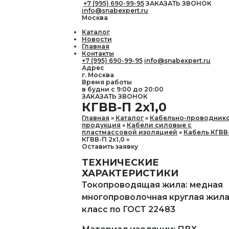
+7 (995) 690-99-95
ЗАКАЗАТЬ ЗВОНОК
info@snabexpert.ru
Москва
Каталог
Новости
Главная
Контакты
+7 (995) 690-99-95
info@snabexpert.ru
Адрес
г. Москва
Время работы
в будни с 9:00 до 20:00
ЗАКАЗАТЬ ЗВОНОК
КГВВ-П 2х1,0
Главная
Каталог
Кабельно-проводник
продукция
Кабели силовые с
пластмассовой изоляцией
Кабель КГВВ
КГВВ-П 2х1,0
Оставить заявку
ТЕХНИЧЕСКИЕ
ХАРАКТЕРИСТИКИ
Токопроводящая жила: медная
многопроволочная круглая жила,
класс по ГОСТ 22483