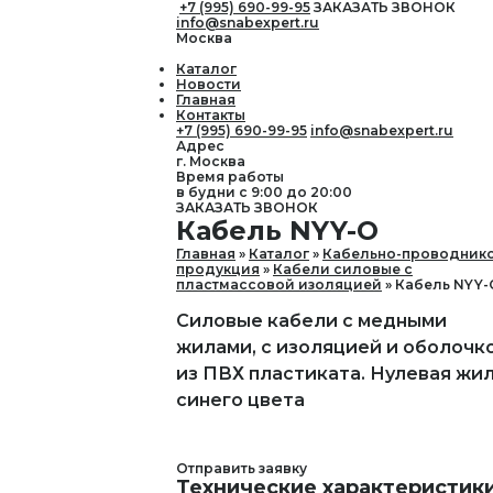
+7 (995) 690-99-95
ЗАКАЗАТЬ ЗВОНОК
info@snabexpert.ru
Москва
Каталог
Новости
Главная
Контакты
+7 (995) 690-99-95
info@snabexpert.ru
Адрес
г. Москва
Время работы
в будни с 9:00 до 20:00
ЗАКАЗАТЬ ЗВОНОК
Кабель NYY-O
Главная
Каталог
Кабельно-проводник
продукция
Кабели силовые с
пластмассовой изоляцией
Кабель NYY-
Силовые кабели с медными
жилами, с изоляцией и оболочк
из ПВХ пластиката. Нулевая жи
синего цвета
Отправить заявку
Технические характеристик