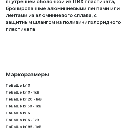
внутренней оболочкой из ПВХ пластиката,
бронированные алюминиевыми лентами или
лентами из алюминиевого сплава, с
защитным шлангом из поливинилхлоридного
пластиката
Маркоразмеры
ПвБаШв 1х10
ПвБаШв 1х10 - 1кВ
ПвБаШв 1х120 - 1кВ
ПвБаШв 1х150 - 1кВ
ПвБаШв 1х16
ПвБаШв 1х16 - 1кВ
ПвБаШв 1х185 - 1кВ