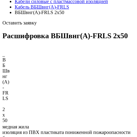
Кабели силовые с пластмассовой изоляцией
Кабель ВБШвнг(А)-FRLS
ВБШвнг(А)-FRLS 2х50
Оставить заявку
Расшифровка ВБШвнг(А)-FRLS 2х50
_
В
Б
Шв
нг
(A)
-
FR
LS
2
х
50
медная жила
изоляция из ПВХ пластиката пониженной пожароопасности