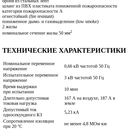
броня из стальных лент
шланг из ПВХ пластиката пониженной пожароопасности
категория пожароопасности A
огнестойкий (fire resistant)
пониженное дымо- и газовыделение (low smoke)
2 жилы
2
номинальное сечение жилы 50 мм
ТЕХНИЧЕСКИЕ ХАРАКТЕРИСТИКИ
Номинальное переменное
0,66 кВ частотой 50 Гц
напряжение
Испытательное переменное
3 кВ частотой 50 Гц
напряжение
Время выдержки
10 мин
при испытании
Длительно допустимая
167 А на воздухе, 187 А в
токовая нагрузка
земле
Допустимый ток
5,23 кА
односекундного КЗ
Сопротивление изоляции
не менее 4,8 МОм·км
при 20 °C