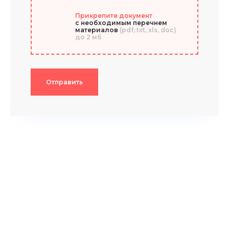
Прикрепите документ
с необходимым перечнем
материалов
(pdf, txt, xls, doc)
до 2 мб
Отправить