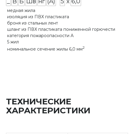
_
В
Б
Шв
нг
(A)
5
х
6,0
медная жила
изоляция из ПВХ пластиката
броня из стальных лент
шланг из ПВХ пластиката пониженной горючести
категория пожароопасности A
5 жил
2
номинальное сечение жилы 6,0 мм
ТЕХНИЧЕСКИЕ
ХАРАКТЕРИСТИКИ