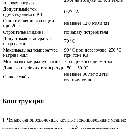
25 А на воздухе, 33 А в земле
токовая нагрузка
Допустимый ток
0,27 кА
односекундного КЗ
Сопротивление изоляции
не менее 12,0 МОм·км
при 20 °C
Строительная длина
по заказу потребителя
Допустимая температура
70 °C
нагрева жил
Максимальная температура
90 °C при перегрузке, 250 °C
нагрева жил
при токе КЗ
Минимальный радиус изгиба
7,5 наружных диаметров
Диапазон рабочих температур
−50...+50 °C
не менее 30 лет с даты
Срок службы
изготовления
Конструкция
1. Четыре однопроволочные круглые токопроводящие медные
2