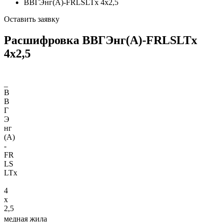
ВВГЭнг(А)-FRLSLTx 4х2,5
Оставить заявку
Расшифровка ВВГЭнг(А)-FRLSLTx
4х2,5
_
В
В
Г
Э
нг
(A)
-
FR
LS
LTx
4
х
2,5
медная жила