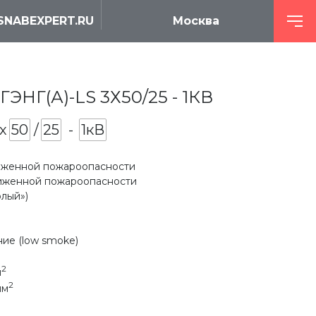
SNABEXPERT.RU
Москва
Г(А)-LS 3Х50/25 - 1КВ
х
50
/
25
-
1кВ
ниженной пожароопасности
ниженной пожароопасности
олый»)
ие (low smoke)
2
м
2
мм