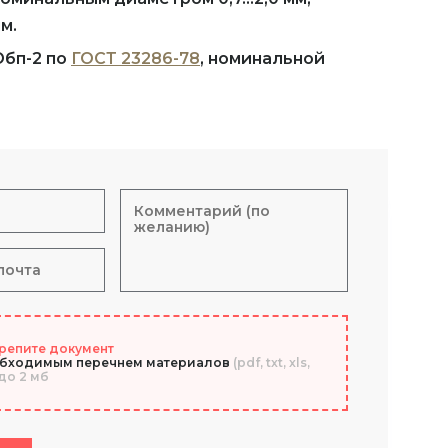
м.
Обп-2 по
ГОСТ 23286-78
, номинальной
репите документ
обходимым перечнем материалов
(pdf, txt, xls,
до 2 мб