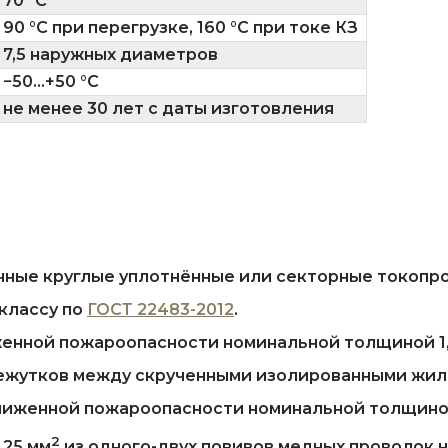
70 °C
90 °C при перегрузке, 160 °C при токе КЗ
7,5 наружных диаметров
−50...+50 °C
не менее 30 лет с даты изготовления
очные круглые уплотнённые или секторные токо
 классу по
ГОСТ 22483-2012
.
женной пожароопасности номинальной толщиной 1,
омежутков между скрученными изолированными жи
ониженной пожароопасности номинальной толщиной
2
 25 мм
из одного-двух повивов медных проволок но