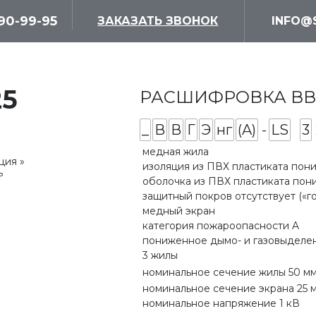
690-99-95
ЗАКАЗАТЬ ЗВОНОК
INFO@
25
РАСШИФРОВКА ВВГЭН
_
В
В
Г
Э
нг
(A)
-
LS
3
медная жила
ция
изоляция из ПВХ пластиката по
ь
оболочка из ПВХ пластиката по
защитный покров отсутствует («г
медный экран
категория пожароопасности A
пониженное дымо- и газовыделен
3 жилы
номинальное сечение жилы 50 м
номинальное сечение экрана 25 
номинальное напряжение 1 кВ