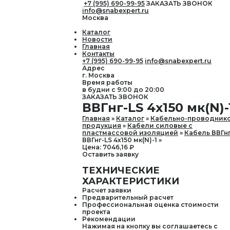
+7 (995) 690-99-95
ЗАКАЗАТЬ ЗВОНОК
info@snabexpert.ru
Москва
Каталог
Новости
Главная
Контакты
+7 (995) 690-99-95
info@snabexpert.ru
Адрес
г. Москва
Время работы
в будни с 9:00 до 20:00
ЗАКАЗАТЬ ЗВОНОК
ВВГнг-LS 4х150 мк(N)-
Главная
Каталог
Кабельно-проводник
продукция
Кабели силовые с
пластмассовой изоляцией
Кабель ВВГнг
ВВГнг-LS 4х150 мк(N)-1
Цена:
7046,16
₽
Оставить заявку
ТЕХНИЧЕСКИЕ
ХАРАКТЕРИСТИКИ
Расчет заявки
Предварительный расчет
Профессиональная оценка стоимости
проекта
Рекомендации
Нажимая на кнопку вы соглашаетесь с