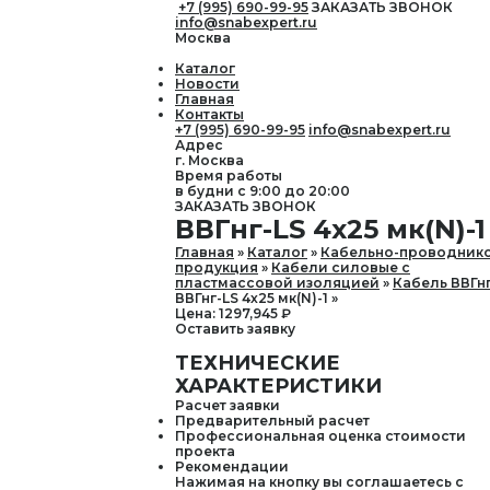
+7 (995) 690-99-95
ЗАКАЗАТЬ ЗВОНОК
info@snabexpert.ru
Москва
Каталог
Новости
Главная
Контакты
+7 (995) 690-99-95
info@snabexpert.ru
Адрес
г. Москва
Время работы
в будни с 9:00 до 20:00
ЗАКАЗАТЬ ЗВОНОК
ВВГнг-LS 4х25 мк(N)-1
Главная
Каталог
Кабельно-проводник
продукция
Кабели силовые с
пластмассовой изоляцией
Кабель ВВГнг
ВВГнг-LS 4х25 мк(N)-1
Цена:
1297,945
₽
Оставить заявку
ТЕХНИЧЕСКИЕ
ХАРАКТЕРИСТИКИ
Расчет заявки
Предварительный расчет
Профессиональная оценка стоимости
проекта
Рекомендации
Нажимая на кнопку вы соглашаетесь с