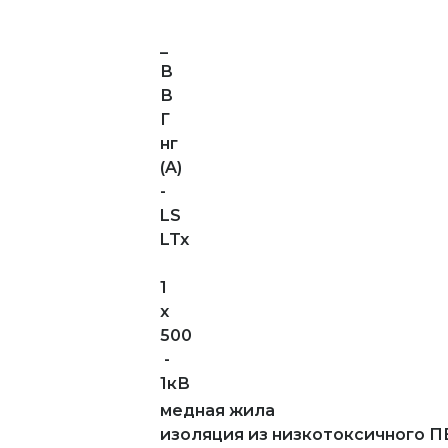
_
В
В
Г
нг
(A)
-
LS
LTx
1
х
500
-
1кВ
медная жила
изоляция из низкотоксичного П