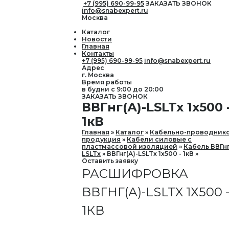
+7 (995) 690-99-95
ЗАКАЗАТЬ ЗВОНОК
info@snabexpert.ru
Москва
Каталог
Новости
Главная
Контакты
+7 (995) 690-99-95
info@snabexpert.ru
Адрес
г. Москва
Время работы
в будни с 9:00 до 20:00
ЗАКАЗАТЬ ЗВОНОК
ВВГнг(А)-LSLTx 1х500 
1кВ
Главная
Каталог
Кабельно-проводник
продукция
Кабели силовые с
пластмассовой изоляцией
Кабель ВВГнг
LSLTx
ВВГнг(А)-LSLTx 1х500 - 1кВ
Оставить заявку
РАСШИФРОВКА
ВВГНГ(А)-LSLTX 1Х500 
1КВ