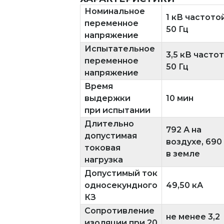
Номинальное
1 кВ частото
переменное
50 Гц
напряжение
Испытательное
3,5 кВ часто
переменное
50 Гц
напряжение
Время
выдержки
10 мин
при испытании
Длительно
792 А на
допустимая
воздухе, 690
токовая
в земле
нагрузка
Допустимый ток
односекундного
49,50 кА
КЗ
Сопротивление
не менее 3,2
изоляции при 20