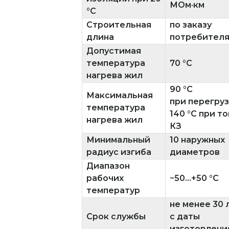
МОм·км
°C
Строительная
по заказу
длина
потребител
Допустимая
температура
70 °C
нагрева жил
90 °C
Максимальная
при перегруз
температура
140 °C при т
нагрева жил
КЗ
Минимальный
10 наружных
радиус изгиба
диаметров
Диапазон
рабочих
−50...+50 °C
температур
не менее 30 
Срок службы
с даты
изготовлени