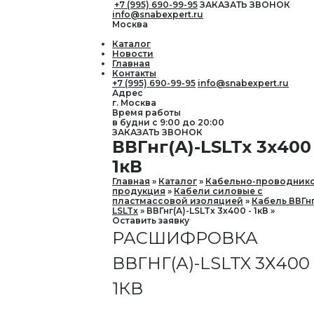
+7 (995) 690-99-95
ЗАКАЗАТЬ ЗВОНОК
info@snabexpert.ru
Москва
Каталог
Новости
Главная
Контакты
+7 (995) 690-99-95
info@snabexpert.ru
Адрес
г. Москва
Время работы
в будни с 9:00 до 20:00
ЗАКАЗАТЬ ЗВОНОК
ВВГнг(А)-LSLTx 3х400 
1кВ
Главная
Каталог
Кабельно-проводник
продукция
Кабели силовые с
пластмассовой изоляцией
Кабель ВВГнг
LSLTx
ВВГнг(А)-LSLTx 3х400 - 1кВ
Оставить заявку
РАСШИФРОВКА
ВВГНГ(А)-LSLTX 3Х400 
1КВ