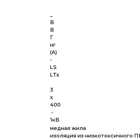
_
В
В
Г
нг
(A)
-
LS
LTx
3
х
400
-
1кВ
медная жила
изоляция из низкотоксичного П