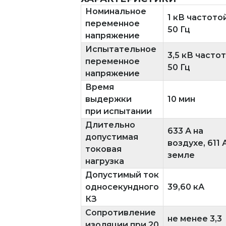
Номинальное
1 кВ частото
переменное
50 Гц
напряжение
Испытательное
3,5 кВ часто
переменное
50 Гц
напряжение
Время
выдержки
10 мин
при испытании
Длительно
633 А на
допустимая
воздухе, 611 
токовая
земле
нагрузка
Допустимый ток
односекундного
39,60 кА
КЗ
Сопротивление
не менее 3,3
изоляции при 20