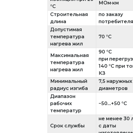
МОм·км
°C
Строительная
по заказу
длина
потребител
Допустимая
температура
70 °C
нагрева жил
90 °C
Максимальная
при перегруз
температура
140 °C при т
нагрева жил
КЗ
Минимальный
7,5 наружных
радиус изгиба
диаметров
Диапазон
рабочих
−50...+50 °C
температур
не менее 30 
Срок службы
с даты
изготовлени