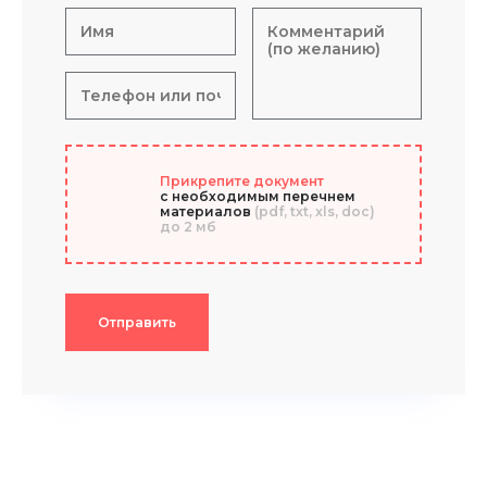
Прикрепите документ
с необходимым перечнем
материалов
(pdf, txt, xls, doc)
до 2 мб
Отправить