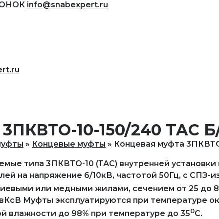
ВОНОК
info@snabexpert.ru
rt.ru
3ПКВТО-10-150/240 TAC Б
муфты
Концевые муфты
Концевая муфта 3ПКВТО
мые типа 3ПКВТО-10 (ТАС) внутренней установки
ей на напряжение 6/10кВ, частотой 50Гц, с СПЭ-
иевыми или медными жилами, сечением от 25 до 
ПвКсВ Муфты эксплуатируются при температуре о
0
ой влажности до 98% при температуре до 35
С.