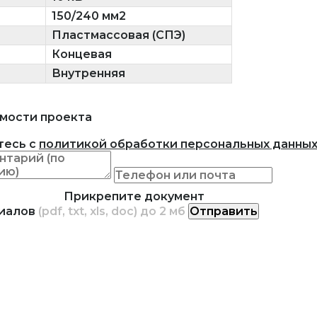
150/240 мм2
Пластмассовая (СПЭ)
Концевая
Внутренняя
мости проекта
тесь с
политикой обработки персональных данны
Прикрепите документ
риалов
(pdf, txt, xls, doc) до 2 мб
Отправить