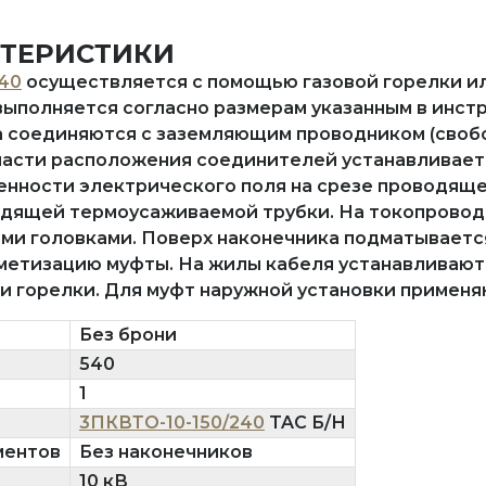
КТЕРИСТИКИ
40
осуществляется с помощью газовой горелки ил
выполняется согласно размерам указанным в инстр
 соединяются с заземляющим проводником (свобо
ласти расположения соединителей устанавливает
нности электрического поля на срезе проводяще
одящей термоусаживаемой трубки. На токопрово
ми головками. Поверх наконечника подматываетс
етизацию муфты. На жилы кабеля устанавливаютс
 горелки. Для муфт наружной установки применя
Без брони
540
1
3ПКВТО-10-150/240
TAC Б/Н
ментов
Без наконечников
10 кВ