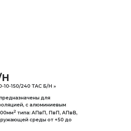
/Н
-10-150/240 TAC Б/Н
 предназначены для
изоляцией, с алюминиевым
2
800мм
типа: АПвП, ПвП, АПвВ,
кружающей среды от +50 до