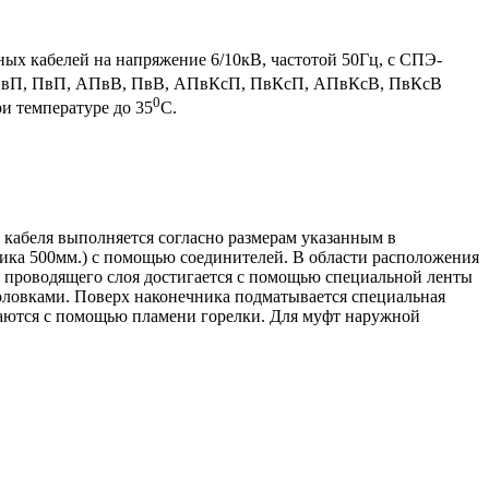
х кабелей на напряжение 6/10кВ, частотой 50Гц, с СПЭ-
ПвП, ПвП, АПвВ, ПвВ, АПвКсП, ПвКсП, АПвКсВ, ПвКсВ
0
и температуре до 35
С.
 кабеля выполняется согласно размерам указанным в
ка 500мм.) с помощью соединителей. В области расположения
е проводящего слоя достигается с помощью специальной ленты
ловками. Поверх наконечника подматывается специальная
аются с помощью пламени горелки. Для муфт наружной