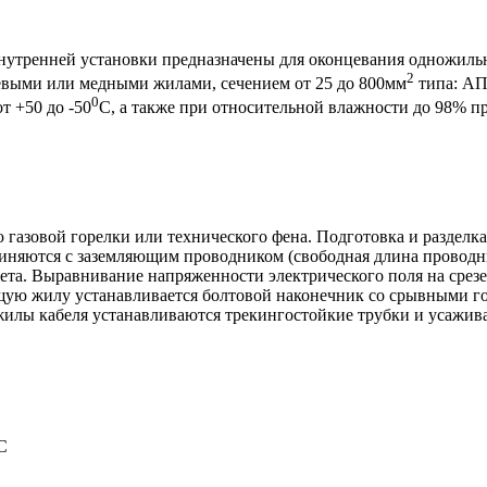
тренней установки предназначены для оконцевания одножильны
2
выми или медными жилами, сечением от 25 до 800мм
типа: А
0
 +50 до -50
С, а также при относительной влажности до 98% пр
газовой горелки или технического фена. Подготовка и разделка
няются с заземляющим проводником (свободная длина проводни
ета. Выравнивание напряженности электрического поля на срез
ую жилу устанавливается болтовой наконечник со срывными го
илы кабеля устанавливаются трекингостойкие трубки и усажив
C