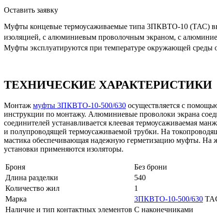
Оставить заявку
Муфты концевые термоусаживаемые типа 3ПКВТО-10 (ТАС) вну
изоляцией, с алюминиевым проволочным экраном, с алюминие
Муфты эксплуатируются при температуре окружающей среды от
ТЕХНИЧЕСКИЕ ХАРАКТЕРИСТИКИ
Монтаж
муфты 3ПКВТО-10-500/630
осуществляется с помощью 
инструкции по монтажу. Алюминиевые проволоки экрана соеди
соединителей устанавливается клеевая термоусаживаемая манж
и полупроводящей термоусаживаемой трубки. На токопроводящ
мастика обеспечивающая надежную герметизацию муфты. На ж
установки применяются изоляторы.
Броня
Без брони
Длина разделки
540
Количество жил
1
Марка
3ПКВТО-10-500/630
TA
Наличие и тип контактных элементов
С наконечниками