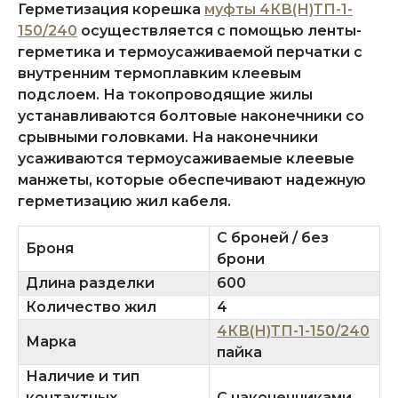
Герметизация корешка
муфты 4КВ(Н)ТП-1-
150/240
осуществляется с помощью ленты-
герметика и термоусаживаемой перчатки с
внутренним термоплавким клеевым
подслоем. На токопроводящие жилы
устанавливаются болтовые наконечники со
срывными головками. На наконечники
усаживаются термоусаживаемые клеевые
манжеты, которые обеспечивают надежную
герметизацию жил кабеля.
С броней / без
Броня
брони
Длина разделки
600
Количество жил
4
4КВ(Н)ТП-1-150/240
Марка
пайка
Наличие и тип
контактных
С наконечниками