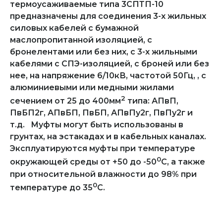
термоусаживаемые типа 3CПТП-10
предназначены для соединения 3-х жильных
силовых кабелей с бумажной
маслопропитанной изоляцией, с
бронелентами или без них, с 3-х жильными
кабелями с СПЭ-изоляцией, с броней или без
нее, на напряжение 6/10кВ, частотой 50Гц, , с
алюминиевыми или медными жилами
2
сечением от 25 до 400мм
типа: АПвП,
ПвБП2г, АПвБП, ПвБП, АПвПу2г, ПвПу2г и
т.д. Муфты могут быть использованы в
грунтах, на эстакадах и в кабельных каналах.
Эксплуатируются муфты при температуре
0
окружающей среды от +50 до -50
С, а также
при относительной влажности до 98% при
0
температуре до 35
С.