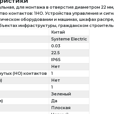
еристики
льная, для монтажа в отверстия диаметром 22 мм, 
во контактов: 1НО. Устройства управления и сиг
ическом оборудовании и машинах, шкафах распре
бъектах инфраструктуры, гражданском строитель
Китай
Systeme Electric
0.03
22.5
IP65
Нет
утых (НО) контактов
1
)
Нет
1
Зеленый
и)
Да
Плоская