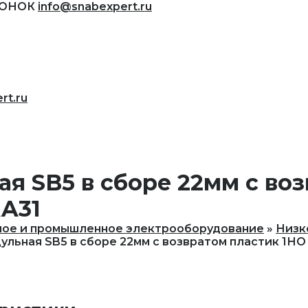
ВОНОК
info@snabexpert.ru
rt.ru
я SB5 в сборе 22мм с во
AA31
ное и промышленное электрооборудование
Низк
ульная SB5 в сборе 22мм с возвратом пластик 1НО 