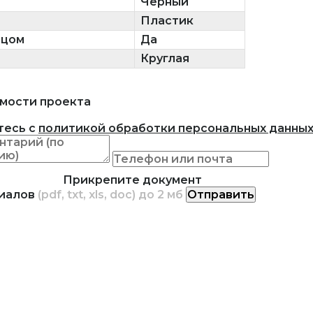
Черный
Пластик
ьцом
Да
Круглая
мости проекта
тесь с
политикой обработки персональных данны
Прикрепите документ
риалов
(pdf, txt, xls, doc) до 2 мб
Отправить