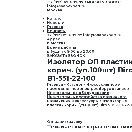
+7 (995) 690-99-95
ЗАКАЗАТЬ ЗВОНОК
info@snabexpert.ru
Москва
Каталог
Новости
Главная
Контакты
+7 (995) 690-99-95
info@snabexpert.ru
Адрес
г. Москва
Время работы
в будни с 9:00 до 20:00
ЗАКАЗАТЬ ЗВОНОК
Изолятор ОП пласти
корич. (уп.100шт) Bir
B1-551-22-100
Главная
Каталог
Низковольтное и
промышленное электрооборудование
Низковольтное оборудование
Низковольтные устройства различного
назначения и аксессуары
Изолятор ОП
пластик корич. (уп.100шт) Bironi B1-551-22-
Отправить заявку
Технические характеристик