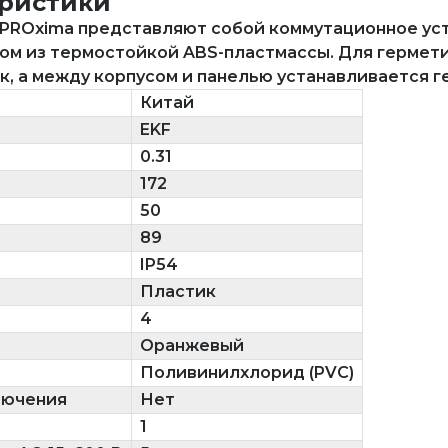
еристики
 PROxima представляют собой коммутационное ус
ом из термостойкой ABS-пластмассы. Для гермет
, а между корпусом и панелью устанавливается 
Китай
EKF
0.31
172
50
89
IP54
Пластик
4
Оранжевый
Поливинилхлорид (PVC)
лючения
Нет
1