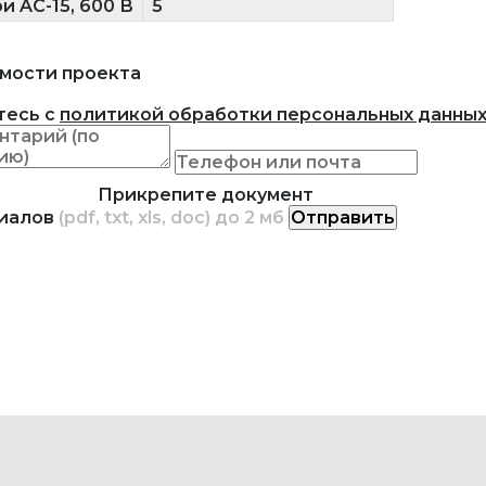
и AC-15, 600 В
5
мости проекта
тесь с
политикой обработки персональных данны
Прикрепите документ
риалов
(pdf, txt, xls, doc) до 2 мб
Отправить