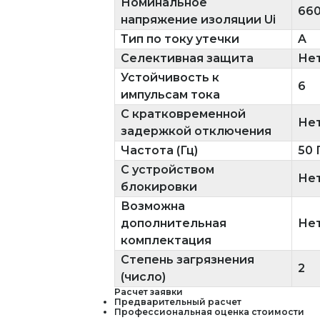
Номинальное
66
напряжение изоляции Ui
Тип по току утечки
A
Селективная защита
Не
Устойчивость к
6
импульсам тока
С кратковременной
Не
задержкой отключения
Частота (Гц)
50 
С устройством
Не
блокировки
Возможна
дополнительная
Не
комплектация
Степень загрязнения
2
(число)
Расчет заявки
Предварительный расчет
Профессиональная оценка стоимости