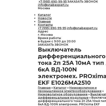
+7 (995) 690-99-95
ЗАКАЗАТЬ ЗВОНОК
info@snabexpert.ru
Москва
Каталог
Новости
Главная
Контакты
+7 (995) 690-99-95
info@snabexpert.ru
Адрес
г. Москва
Время работы
в будни с 9:00 до 20:00
ЗАКАЗАТЬ ЗВОНОК
Выключатель
дифференциального
тока 2п 25А 10мА тип
6кА ВД-100N
электромех. PROxim
EKF E1026MA2510
Главная
Каталог
Низковольтное и
промышленное электрооборудование
Низковольтное оборудование
Выключа
дифференцальные модульные
Выключа
дифференциального тока 2п 25А 10мА тип
6кА ВД-100N электромех. PROxima EKF