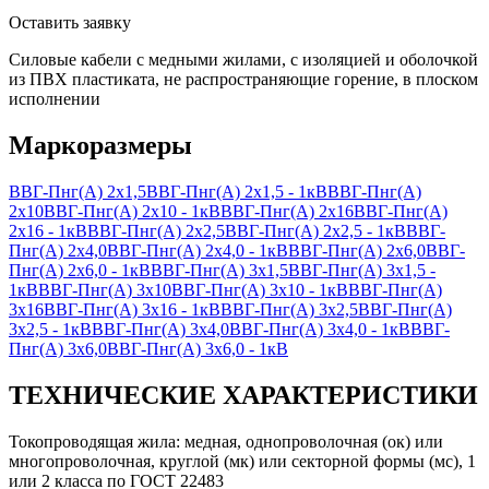
Оставить заявку
Силовые кабели с медными жилами, с изоляцией и оболочкой
из ПВХ пластиката, не распространяющие горение, в плоском
исполнении
Маркоразмеры
ВВГ-Пнг(А) 2х1,5
ВВГ-Пнг(А) 2х1,5 - 1кВ
ВВГ-Пнг(А)
2х10
ВВГ-Пнг(А) 2х10 - 1кВ
ВВГ-Пнг(А) 2х16
ВВГ-Пнг(А)
2х16 - 1кВ
ВВГ-Пнг(А) 2х2,5
ВВГ-Пнг(А) 2х2,5 - 1кВ
ВВГ-
Пнг(А) 2х4,0
ВВГ-Пнг(А) 2х4,0 - 1кВ
ВВГ-Пнг(А) 2х6,0
ВВГ-
Пнг(А) 2х6,0 - 1кВ
ВВГ-Пнг(А) 3х1,5
ВВГ-Пнг(А) 3х1,5 -
1кВ
ВВГ-Пнг(А) 3х10
ВВГ-Пнг(А) 3х10 - 1кВ
ВВГ-Пнг(А)
3х16
ВВГ-Пнг(А) 3х16 - 1кВ
ВВГ-Пнг(А) 3х2,5
ВВГ-Пнг(А)
3х2,5 - 1кВ
ВВГ-Пнг(А) 3х4,0
ВВГ-Пнг(А) 3х4,0 - 1кВ
ВВГ-
Пнг(А) 3х6,0
ВВГ-Пнг(А) 3х6,0 - 1кВ
ТЕХНИЧЕСКИЕ ХАРАКТЕРИСТИКИ
Токопроводящая жила: медная, однопроволочная (ок) или
многопроволочная, круглой (мк) или секторной формы (мс), 1
или 2 класса по ГОСТ 22483