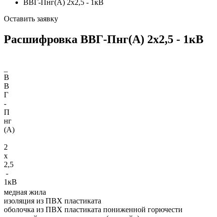
ВВГ-Пнг(А) 2х2,5 - 1кВ
Оставить заявку
Расшифровка ВВГ-Пнг(А) 2х2,5 - 1кВ
_
В
В
Г
-
П
нг
(A)
2
х
2,5
-
1кВ
медная жила
изоляция из ПВХ пластиката
оболочка из ПВХ пластиката пониженной горючести